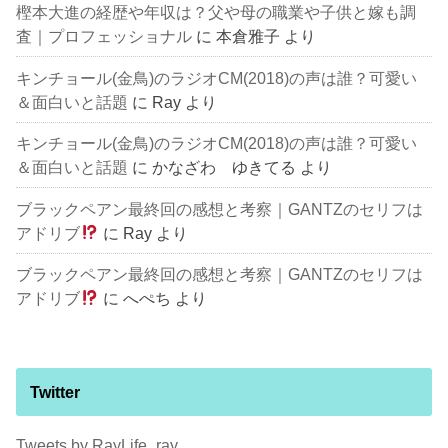
樫本大進の経歴や年収は？父や母の職業や子供と嫁も調
査｜プロフェッショナル
に
本倉雅子
より
キンチョール(金鳥)のラジオCM(2018)の声は誰？可愛い
＆面白いと話題
に
Ray
より
キンチョール(金鳥)のラジオCM(2018)の声は誰？可愛い
＆面白いと話題
に
かなざわ ゆきてる
より
ブラックペアン最終回の感想と考察｜GANTZのセリフは
アドリブ
に
Ray
より
ブラックペアン最終回の感想と考察｜GANTZのセリフは
アドリブ
に
へぺち
より
Twitter
Tweets by RayLife_ray