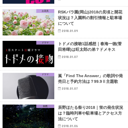
お花見
RSKバラ園(岡山)2018の見頃と開花
状況は？入園料の割引情報と駐車場
について
2018.01.09
ドラマ
トドメの接吻1話感想｜春海一徳(菅
田将暉)は旺太郎の弟？ドメキス
2018.01.07
ドラマ
嵐「Find The Answer」の歌詞や発
売日と予約方法は？99.9Ⅱ主題歌
2018.01.07
自然
辰野ほたる祭り2018｜蛍の発生状況
は？臨時列車や駐車場とアクセス方
法について
2018.01.06