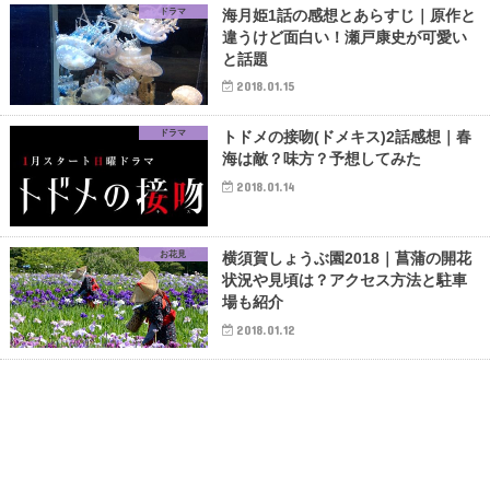
ドラマ
海月姫1話の感想とあらすじ｜原作と
違うけど面白い！瀬戸康史が可愛い
と話題
2018.01.15
ドラマ
トドメの接吻(ドメキス)2話感想｜春
海は敵？味方？予想してみた
2018.01.14
お花見
横須賀しょうぶ園2018｜菖蒲の開花
状況や見頃は？アクセス方法と駐車
場も紹介
2018.01.12