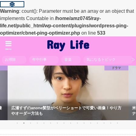
Warning
: count(): Parameter must be an array or an object that
implements Countable in
/home/amz0745/ray-
life.net/public_html/wp-content/plugins/wordpress-ping-
optimizer/cbnet-ping-optimizer.php
on line
533
Ray Life
menu
お掃除
年中行事
音楽
気になるトピック
マ
ドラマ
棲
広瀬すずのanone髪型がベリーショートで可愛い画像！やり方
米
やオーダー方法も
ナ