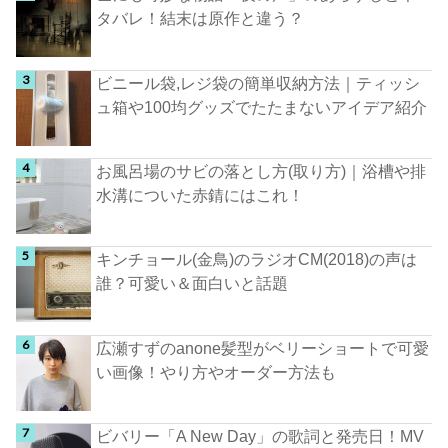
タバレ！結末は原作と違う？
ビニール袋,レジ袋の簡単収納方法｜ティッシ
ュ箱や100均グッズでたたまないアイデア紹介
お風呂場のサビの落とし方(取り方)｜浴槽や排
水溝についた赤錆にはこれ！
キンチョール(金鳥)のラジオCM(2018)の声は
誰？可愛い＆面白いと話題
広瀬すずのanone髪型がベリーショートで可愛
い画像！やり方やオーダー方法も
ビバリー「A New Day」の歌詞と発売日！MV