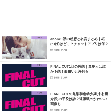
ドラマ
anone1話の感想と名言まとめ｜柘
(つげ)はどこ？チャットアプリは何？
2018.01.10
ドラマ
FINAL CUT1話の感想｜真犯人は誰
か予想！面白いと評判も
2018.01.09
ドラマ
FIANL CUTの亀梨和也幼少期(中村慶
介役)の子役は誰？遠藤颯のかわいい
画像も
2018.01.09