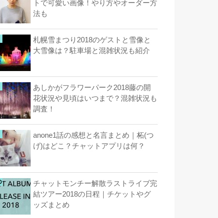
トで可愛い画像！やり方やオーダー方
法も
札幌雪まつり2018のゲストと雪像と
大雪像は？駐車場と混雑状況も紹介
あしかがフラワーパーク2018藤の開
花状況や見頃はいつまで？混雑状況も
調査！
anone1話の感想と名言まとめ｜柘(つ
げ)はどこ？チャットアプリは何？
チャットモンチー解散ラストライブ完
結ツアー2018の日程｜チケットやグ
ッズまとめ