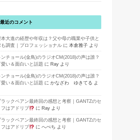
最近のコメント
樫本大進の経歴や年収は？父や母の職業や子供と
嫁も調査｜プロフェッショナル
に
本倉雅子
より
キンチョール(金鳥)のラジオCM(2018)の声は誰？
可愛い＆面白いと話題
に
Ray
より
キンチョール(金鳥)のラジオCM(2018)の声は誰？
可愛い＆面白いと話題
に
かなざわ ゆきてる
よ
り
ブラックペアン最終回の感想と考察｜GANTZのセ
リフはアドリブ
に
Ray
より
ブラックペアン最終回の感想と考察｜GANTZのセ
リフはアドリブ
に
へぺち
より