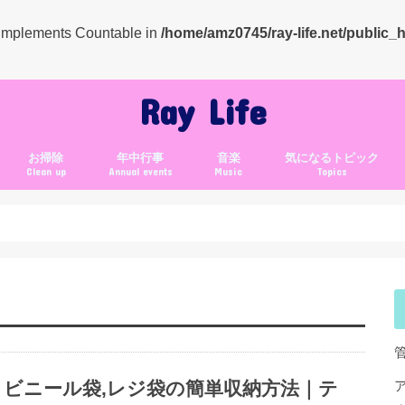
t implements Countable in
/home/amz0745/ray-life.net/public_
Ray Life
お掃除
年中行事
音楽
気になるトピック
Clean up
Annual events
Music
Topics
クリスマス
年賀状
バレンタイン
お正月
ビニール袋,レジ袋の簡単収納方法｜テ