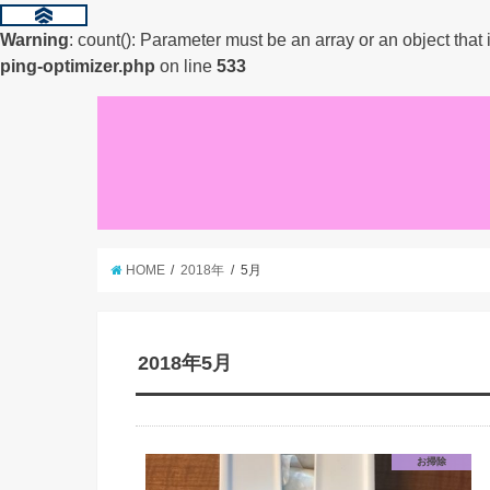
Warning
: count(): Parameter must be an array or an object tha
ping-optimizer.php
on line
533
HOME
2018年
5月
2018年5月
お掃除