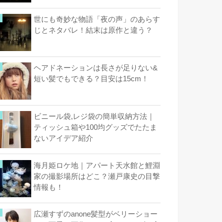
世にも奇妙な物語「夜の声」のあらす
じとネタバレ！結末は原作と違う？
ヘアドネーションは長さが足りない&
短い髪でもできる？目安は15cm！
ビニール袋,レジ袋の簡単収納方法｜
ティッシュ箱や100均グッズでたたま
ないアイデア紹介
海月姫ロケ地｜アパート天水館と鯉淵
家の撮影場所はどこ？瀬戸康史の目撃
情報も！
広瀬すずのanone髪型がベリーショー