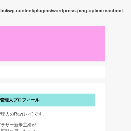
html/wp-content/plugins/wordpress-ping-optimizer/cbnet-
管理人プロフィール
管理人のRay(レイ)です。
アラサー新米主婦が