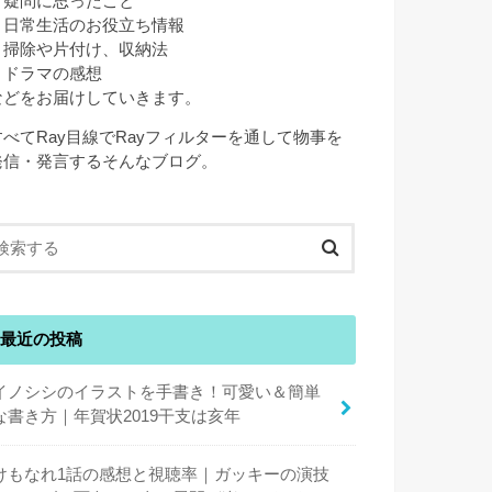
・疑問に思ったこと
・日常生活のお役立ち情報
・掃除や片付け、収納法
・ドラマの感想
などをお届けしていきます。
すべてRay目線でRayフィルターを通して物事を
発信・発言するそんなブログ。
最近の投稿
イノシシのイラストを手書き！可愛い＆簡単
な書き方｜年賀状2019干支は亥年
けもなれ1話の感想と視聴率｜ガッキーの演技