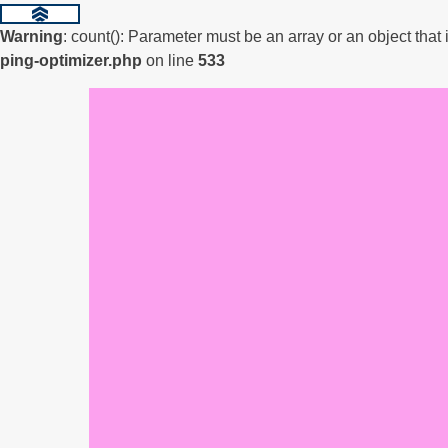
Warning
: count(): Parameter must be an array or an object tha
ping-optimizer.php
on line
533