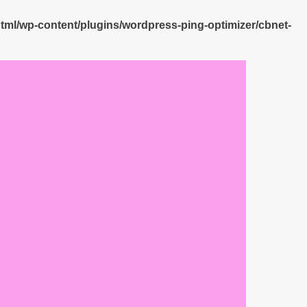
html/wp-content/plugins/wordpress-ping-optimizer/cbnet-