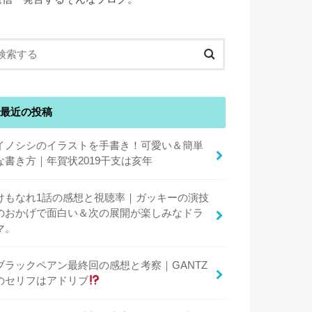
最近の投稿
イノシシのイラストを手書き！可愛い＆簡単
な書き方｜年賀状2019干支は亥年
けもなれ1話の感想と視聴率｜ガッキーの演技
のおかげで面白い＆次の展開が楽しみなドラ
マ。
ブラックペアン最終回の感想と考察｜GANTZ
のセリフはアドリブ