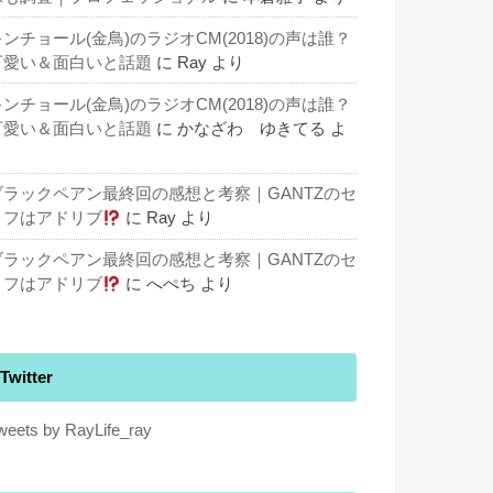
キンチョール(金鳥)のラジオCM(2018)の声は誰？
可愛い＆面白いと話題
に
Ray
より
キンチョール(金鳥)のラジオCM(2018)の声は誰？
可愛い＆面白いと話題
に
かなざわ ゆきてる
よ
り
ブラックペアン最終回の感想と考察｜GANTZのセ
リフはアドリブ
に
Ray
より
ブラックペアン最終回の感想と考察｜GANTZのセ
リフはアドリブ
に
へぺち
より
Twitter
weets by RayLife_ray