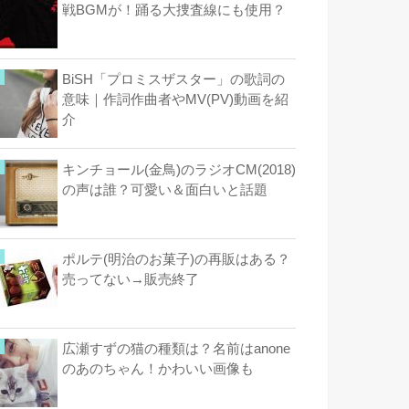
戦BGMが！踊る大捜査線にも使用？
BiSH「プロミスザスター」の歌詞の
意味｜作詞作曲者やMV(PV)動画を紹
介
キンチョール(金鳥)のラジオCM(2018)
の声は誰？可愛い＆面白いと話題
ポルテ(明治のお菓子)の再販はある？
売ってない→販売終了
広瀬すずの猫の種類は？名前はanone
のあのちゃん！かわいい画像も