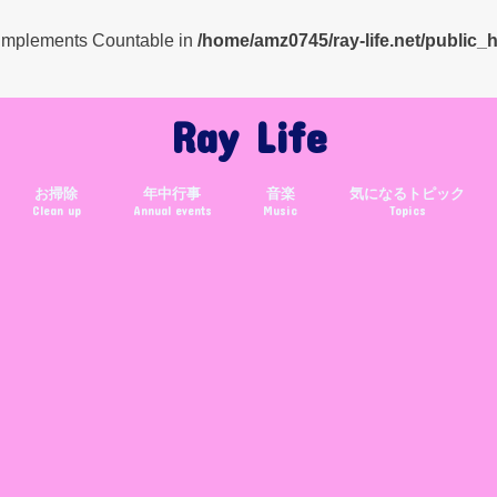
t implements Countable in
/home/amz0745/ray-life.net/public_
Ray Life
お掃除
年中行事
音楽
気になるトピック
Clean up
Annual events
Music
Topics
クリスマス
年賀状
バレンタイン
お正月