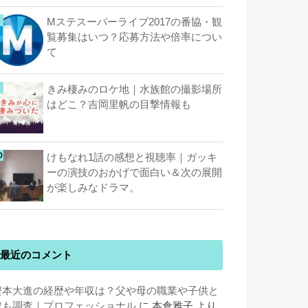
Mステスーパーライブ2017の番協・観
覧募集はいつ？応募方法や倍率につい
て
きみ棲みのロケ地｜水族館の撮影場所
はどこ？吉岡里帆の目撃情報も
けもなれ1話の感想と視聴率｜ガッキ
ーの演技のおかげで面白い＆次の展開
が楽しみなドラマ。
最近のコメント
樫本大進の経歴や年収は？父や母の職業や子供と
嫁も調査｜プロフェッショナル
に
本倉雅子
より