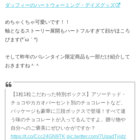
ダッフィーのハートウォーミング・デイズグッズ
めちゃくちゃ可愛いです！！
軸となるストーリー展開もハートフルすぎて顔がほころ
びます(*´ω｀*)
そして昨年のバレンタイン限定商品も一部だけ紹介して
おきますね＾＾
【1粒1粒こだわった特別ボックス】アソーテッド・
チョコやカカオパーセント別のチョコレートなど、
パッケージも豪華に三段ボックスで登場！すべて違
う味のチョコレートが入ってるんですよ。贈り物や
自分へのご褒美にぜひいかがですか？
https://t.co/Ccc24GN9TK
pic.twitter.com/7UqadTyjdz