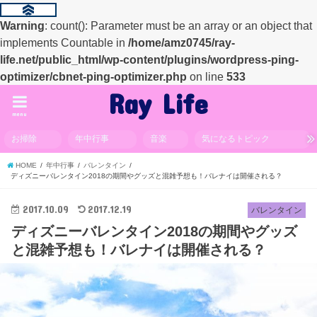
Warning
: count(): Parameter must be an array or an object that
implements Countable in
/home/amz0745/ray-
life.net/public_html/wp-content/plugins/wordpress-ping-
optimizer/cbnet-ping-optimizer.php
on line
533
Ray Life
menu
お掃除
年中行事
音楽
気になるトピック
HOME
年中行事
バレンタイン
ディズニーバレンタイン2018の期間やグッズと混雑予想も！バレナイは開催される？
2017.10.09
2017.12.19
バレンタイン
ディズニーバレンタイン2018の期間やグッズ
と混雑予想も！バレナイは開催される？