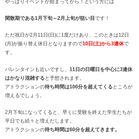
やっぱりイベントが始まってから！という方には
閑散期である1月下旬～2月上旬が狙い目
です！
ただ祝日が2月11日(日)に1度だけあり、このときは12日
(月)が振り替え休日となりますので
10日(土)から3連休
で
す。
バレンタインも近いですし、
1
1日の日曜日を中心に3連休
はかなり混雑する
と予想されます。
アトラクションの
待ち時間は100分を超えてくる
ところが
増えるでしょう。
2月下旬になってくると、早くに受験を終えた学生たちが
平日でも続々と増えだします。
アトラクションの
待ち時間は60分を超えてきます。