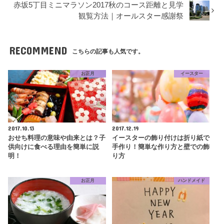
赤坂5丁目ミニマラソン2017秋のコース距離と見学
観覧方法｜オールスター感謝祭
RECOMMEND
こちらの記事も人気です。
お正月
イースター
2017.10.13
2017.12.19
おせち料理の意味や由来とは？子
イースターの飾り付けは折り紙で
供向けに食べる理由を簡単に説
手作り！簡単な作り方と壁での飾
明！
り方
お正月
ハンドメイド