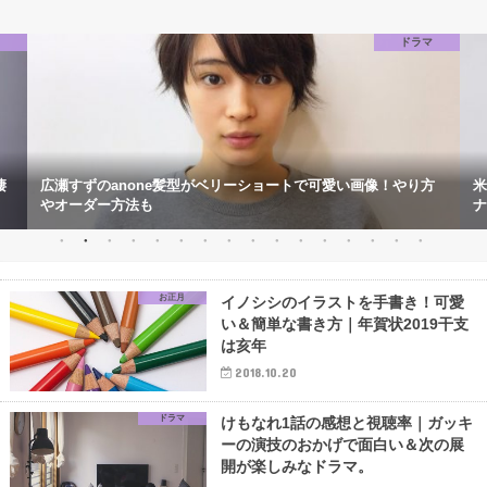
マ
ドラマ
棲
広瀬すずのanone髪型がベリーショートで可愛い画像！やり方
米
やオーダー方法も
ナ
お正月
イノシシのイラストを手書き！可愛
い＆簡単な書き方｜年賀状2019干支
は亥年
2018.10.20
ドラマ
けもなれ1話の感想と視聴率｜ガッキ
ーの演技のおかげで面白い＆次の展
開が楽しみなドラマ。