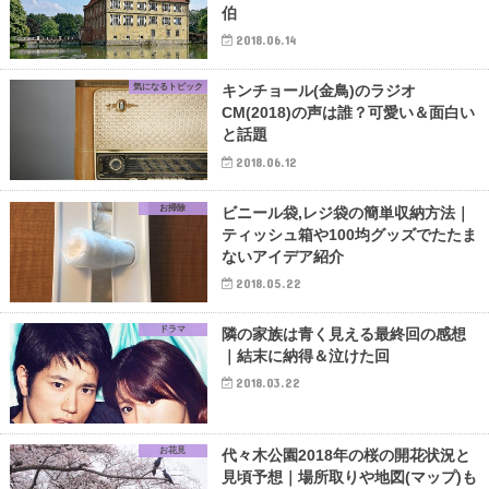
伯
2018.06.14
気になるトピック
キンチョール(金鳥)のラジオ
CM(2018)の声は誰？可愛い＆面白い
と話題
2018.06.12
お掃除
ビニール袋,レジ袋の簡単収納方法｜
ティッシュ箱や100均グッズでたたま
ないアイデア紹介
2018.05.22
ドラマ
隣の家族は青く見える最終回の感想
｜結末に納得＆泣けた回
2018.03.22
お花見
代々木公園2018年の桜の開花状況と
見頃予想｜場所取りや地図(マップ)も