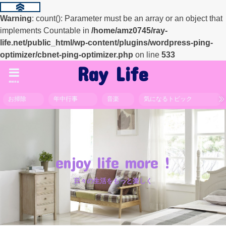
Warning
: count(): Parameter must be an array or an object that
implements Countable in
/home/amz0745/ray-
life.net/public_html/wp-content/plugins/wordpress-ping-
optimizer/cbnet-ping-optimizer.php
on line
533
Ray Life
menu
お掃除
年中行事
音楽
気になるトピック
enjoy life more !
日々の生活をもっと楽しく