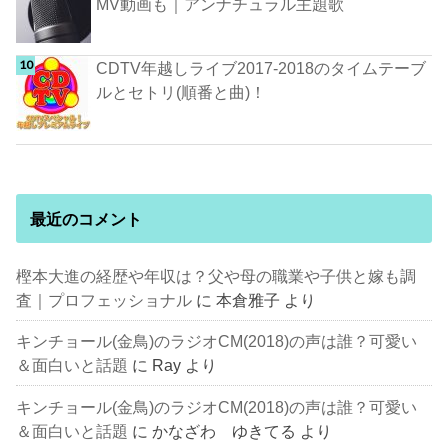
MV動画も｜アンナチュラル主題歌
CDTV年越しライブ2017-2018のタイムテーブ
ルとセトリ(順番と曲)！
最近のコメント
樫本大進の経歴や年収は？父や母の職業や子供と嫁も調
査｜プロフェッショナル
に
本倉雅子
より
キンチョール(金鳥)のラジオCM(2018)の声は誰？可愛い
＆面白いと話題
に
Ray
より
キンチョール(金鳥)のラジオCM(2018)の声は誰？可愛い
＆面白いと話題
に
かなざわ ゆきてる
より