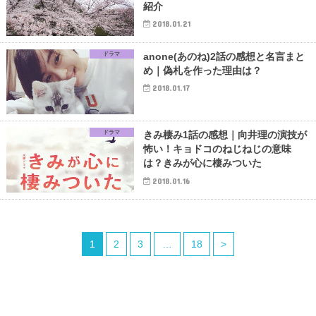
紹介
2018.01.21
ドラマ
anone(あのね)2話の感想と名言まと
め｜偽札を作った理由は？
2018.01.17
ドラマ
きみ棲み1話の感想｜向井理の演技が
怖い！キョドコのねじねじの意味
は？きみが心に棲みついた
2018.01.16
1
2
3
…
18
>