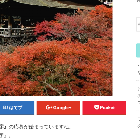
はてブ
Google+
Pocket
字』
の応募が始まっていますね。
字』。