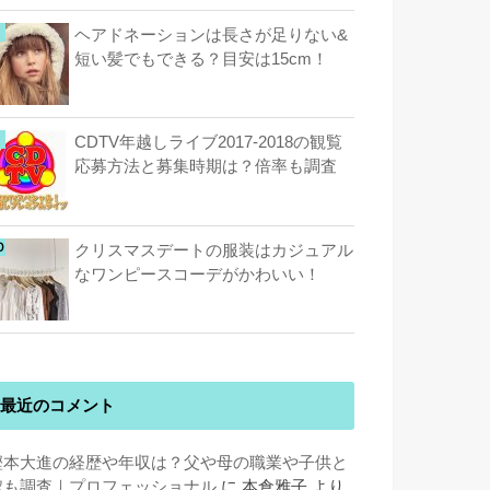
ヘアドネーションは長さが足りない&
短い髪でもできる？目安は15cm！
CDTV年越しライブ2017-2018の観覧
応募方法と募集時期は？倍率も調査
クリスマスデートの服装はカジュアル
なワンピースコーデがかわいい！
最近のコメント
樫本大進の経歴や年収は？父や母の職業や子供と
嫁も調査｜プロフェッショナル
に
本倉雅子
より