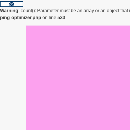
Warning
: count(): Parameter must be an array or an object tha
ping-optimizer.php
on line
533