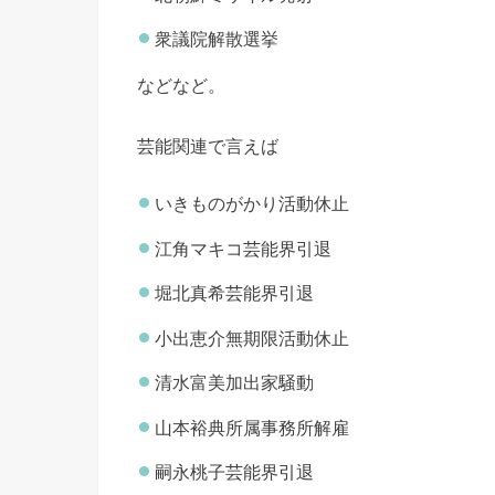
衆議院解散選挙
などなど。
芸能関連で言えば
いきものがかり活動休止
江角マキコ芸能界引退
堀北真希芸能界引退
小出恵介無期限活動休止
清水富美加出家騒動
山本裕典所属事務所解雇
嗣永桃子芸能界引退