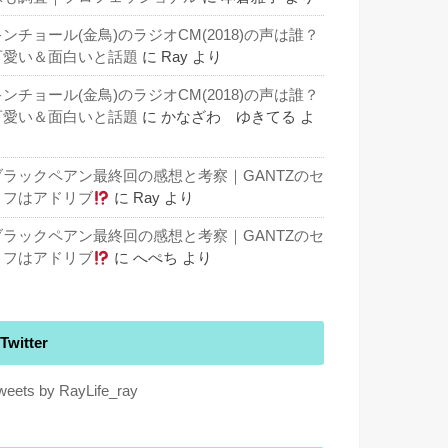
キンチョール(金鳥)のラジオCM(2018)の声は誰？
可愛い＆面白いと話題
に
Ray
より
キンチョール(金鳥)のラジオCM(2018)の声は誰？
可愛い＆面白いと話題
に
かなざわ ゆきてる
よ
り
ブラックペアン最終回の感想と考察｜GANTZのセ
リフはアドリブ
に
Ray
より
ブラックペアン最終回の感想と考察｜GANTZのセ
リフはアドリブ
に
へぺち
より
Twitter
weets by RayLife_ray