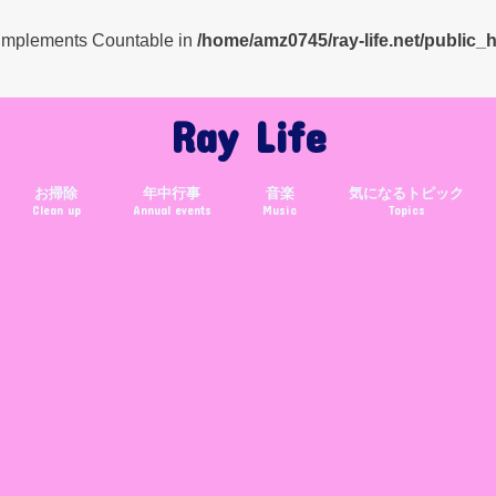
t implements Countable in
/home/amz0745/ray-life.net/public_
Ray Life
お掃除
年中行事
音楽
気になるトピック
Clean up
Annual events
Music
Topics
クリスマス
年賀状
バレンタイン
お正月