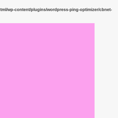
html/wp-content/plugins/wordpress-ping-optimizer/cbnet-