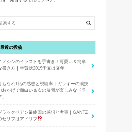
最近の投稿
イノシシのイラストを手書き！可愛い＆簡単
な書き方｜年賀状2019干支は亥年
けもなれ1話の感想と視聴率｜ガッキーの演技
のおかげで面白い＆次の展開が楽しみなドラ
マ。
ブラックペアン最終回の感想と考察｜GANTZ
のセリフはアドリブ