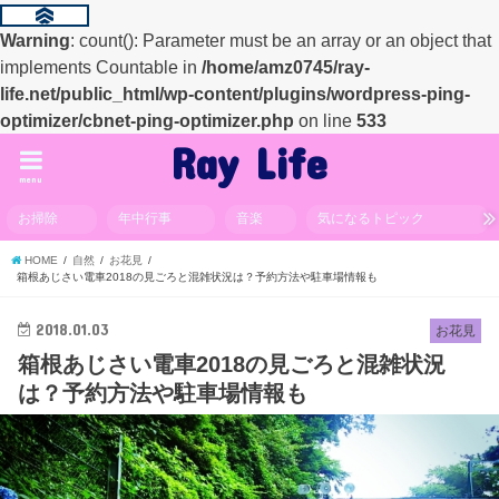
Warning
: count(): Parameter must be an array or an object that
implements Countable in
/home/amz0745/ray-
life.net/public_html/wp-content/plugins/wordpress-ping-
optimizer/cbnet-ping-optimizer.php
on line
533
Ray Life
menu
お掃除
年中行事
音楽
気になるトピック
HOME
自然
お花見
箱根あじさい電車2018の見ごろと混雑状況は？予約方法や駐車場情報も
2018.01.03
お花見
箱根あじさい電車2018の見ごろと混雑状況
は？予約方法や駐車場情報も