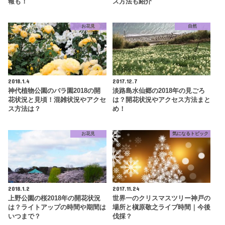
報も！
ス方法も紹介
お花見
自然
2018.1.4
2017.12.7
神代植物公園のバラ園2018の開
淡路島水仙郷の2018年の見ごろ
花状況と見頃！混雑状況やアクセ
は？開花状況やアクセス方法まと
ス方法は？
め！
お花見
気になるトピック
2018.1.2
2017.11.24
上野公園の桜2018年の開花状況
世界一のクリスマスツリー神戸の
は？ライトアップの時間や期間は
場所と槇原敬之ライブ時間｜今後
いつまで？
伐採？