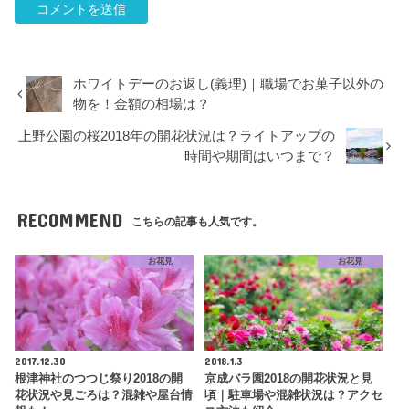
ホワイトデーのお返し(義理)｜職場でお菓子以外の
物を！金額の相場は？
上野公園の桜2018年の開花状況は？ライトアップの
時間や期間はいつまで？
RECOMMEND
こちらの記事も人気です。
お花見
お花見
2017.12.30
2018.1.3
根津神社のつつじ祭り2018の開
京成バラ園2018の開花状況と見
花状況や見ごろは？混雑や屋台情
頃｜駐車場や混雑状況は？アクセ