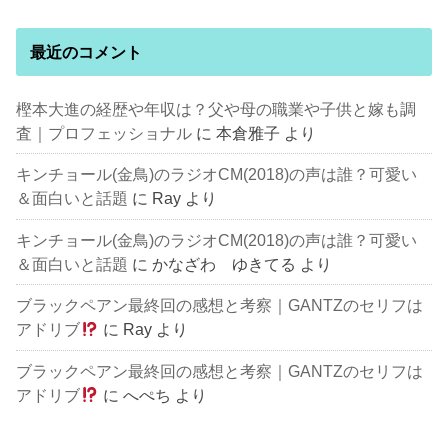
最近のコメント
樫本大進の経歴や年収は？父や母の職業や子供と嫁も調
査｜プロフェッショナル
に
本倉雅子
より
キンチョール(金鳥)のラジオCM(2018)の声は誰？可愛い
＆面白いと話題
に
Ray
より
キンチョール(金鳥)のラジオCM(2018)の声は誰？可愛い
＆面白いと話題
に
かなざわ ゆきてる
より
ブラックペアン最終回の感想と考察｜GANTZのセリフは
アドリブ
に
Ray
より
ブラックペアン最終回の感想と考察｜GANTZのセリフは
アドリブ
に
へぺち
より