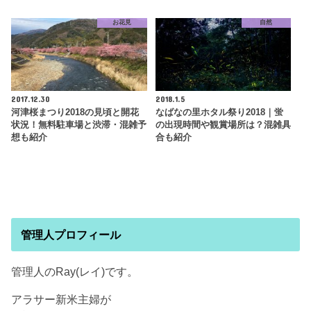
お花見
自然
2017.12.30
2018.1.5
河津桜まつり2018の見頃と開花
なばなの里ホタル祭り2018｜蛍
状況！無料駐車場と渋滞・混雑予
の出現時間や観賞場所は？混雑具
想も紹介
合も紹介
管理人プロフィール
管理人のRay(レイ)です。
アラサー新米主婦が