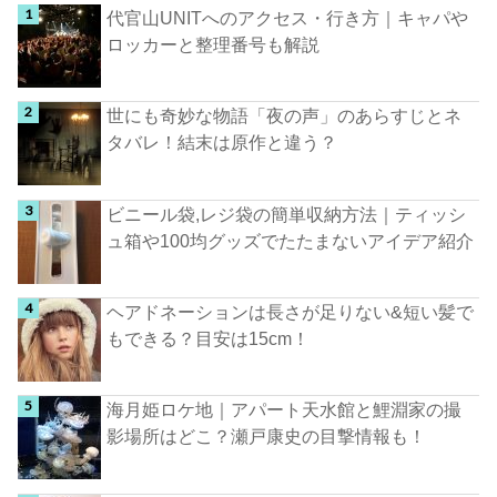
代官山UNITへのアクセス・行き方｜キャパや
ロッカーと整理番号も解説
世にも奇妙な物語「夜の声」のあらすじとネ
タバレ！結末は原作と違う？
ビニール袋,レジ袋の簡単収納方法｜ティッシ
ュ箱や100均グッズでたたまないアイデア紹介
ヘアドネーションは長さが足りない&短い髪で
もできる？目安は15cm！
海月姫ロケ地｜アパート天水館と鯉淵家の撮
影場所はどこ？瀬戸康史の目撃情報も！