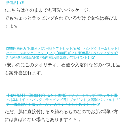
活商品】
↑こちらはそのままでも可愛いパッケージ。
でもちょっとラッピングされているだけで女性は喜びま
すよｗ
[308円税込み/お風呂 バス用品ギフトセット/石鹸・ハンドクリームセット]
ハニー スキンケアセット(1ヶ)【600円ギフト/販促品/ノベルティグッズ/
粗品/記念品/景品/企業PR/内祝い/快気祝い/プレゼント】
↑安いのにこのクオリティ。石鹸や入浴剤などのバス用品
も案外喜ばれます。
【送料無料】【誕生日プレゼント 女性】アナザートリップ バスソルト 選
べる3本【ギフトバッグでラッピング済】プチギフト 入浴剤 バスソルト ギ
フト 出産祝い お返し かわいい カワイイ おしゃれ オシャレ
ただ、肌に直接付ける＆触れるものなのでお肌の弱い方
には喜ばれない場合もあります＾＾；