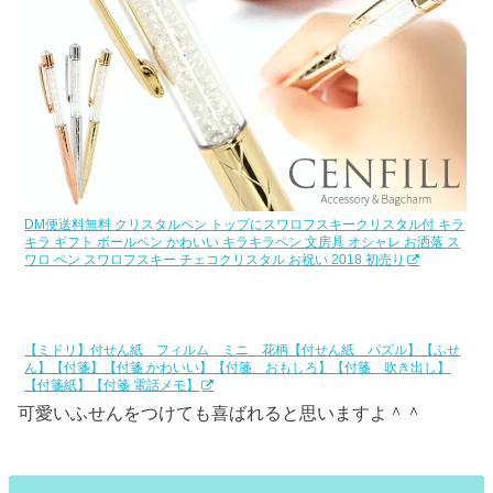
DM便送料無料 クリスタルペン トップにスワロフスキークリスタル付 キラ
キラ ギフト ボールペン かわいい キラキラペン 文房具 オシャレ お洒落 ス
ワロ ペン スワロフスキー チェコクリスタル お祝い 2018 初売り
【ミドリ】付せん紙 フィルム ミニ 花柄【付せん紙 パズル】【ふせ
ん】【付箋】【付箋 かわいい】【付箋 おもしろ】【付箋 吹き出し】
【付箋紙】【付箋 電話メモ】
可愛いふせんをつけても喜ばれると思いますよ＾＾