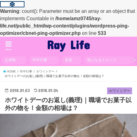
Warning
: count(): Parameter must be an array or an object that
implements Countable in
/home/amz0745/ray-
life.net/public_html/wp-content/plugins/wordpress-ping-
optimizer/cbnet-ping-optimizer.php
on line
533
Ray Life
menu
お掃除
年中行事
音楽
気になるトピック
HOME
年中行事
ホワイトデー
ホワイトデーのお返し(義理)｜職場でお菓子以外の物を！金額の相場は？
2018.01.03
2018.01.04
ホワイトデー
ホワイトデーのお返し(義理)｜職場でお菓子以
外の物を！金額の相場は？