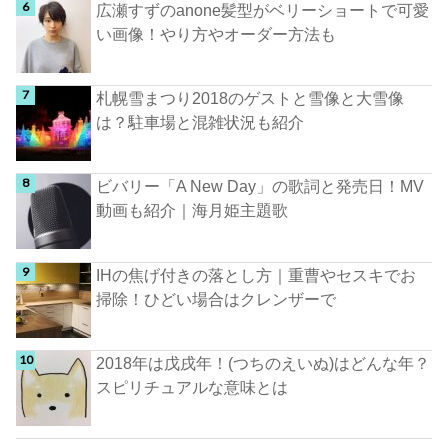
広瀬すずのanone髪型がベリーショートで可愛
い画像！やり方やオーダー方法も
札幌雪まつり2018のゲストと雪像と大雪像
は？駐車場と混雑状況も紹介
ビバリー「A New Day」の歌詞と発売日！MV
動画も紹介｜海月姫主題歌
IHの焦げ付きの落とし方｜重曹やセスキでお
掃除！ひどい場合はクレンザーで
2018年は戊戌年！(つちのえいぬ)はどんな年？
スピリチュアルな意味とは