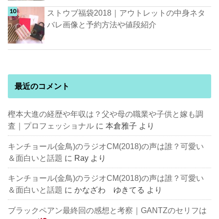
ストウブ福袋2018｜アウトレットの中身ネタ
バレ画像と予約方法や値段紹介
最近のコメント
樫本大進の経歴や年収は？父や母の職業や子供と嫁も調
査｜プロフェッショナル
に
本倉雅子
より
キンチョール(金鳥)のラジオCM(2018)の声は誰？可愛い
＆面白いと話題
に
Ray
より
キンチョール(金鳥)のラジオCM(2018)の声は誰？可愛い
＆面白いと話題
に
かなざわ ゆきてる
より
ブラックペアン最終回の感想と考察｜GANTZのセリフは