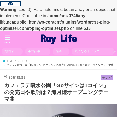
Warning
: count(): Parameter must be an array or an object that
implements Countable in
/home/amz0745/ray-
life.net/public_html/wp-content/plugins/wordpress-ping-
optimizer/cbnet-ping-optimizer.php
on line
533
Ray Life
menu
お掃除
年中行事
音楽
気になるトピック
HOME
テレビ
カフェラテ噴水公園「Goサインは1コイン」の発売日や歌詞は？海月姫オープニングテーマ曲
2017.12.28
テレビ
カフェラテ噴水公園「Goサインは1コイン」
の発売日や歌詞は？海月姫オープニングテー
マ曲