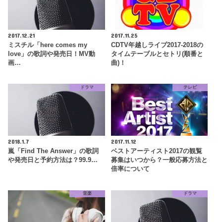
2017.12.21
2017.11.25
ミスチル「here comes my
CDTV年越しライブ2017-2018の
love」の歌詞や発売日！MV動
タイムテーブルとセトリ(順番と
画…
曲)！
ドラマ
テレビ
2018.1.7
2017.11.12
嵐「Find The Answer」の歌詞
ベストアーティスト2017の観覧
や発売日と予約方法は？99.9…
募集はいつから？一般応募方法と
倍率について
音楽
ドラマ