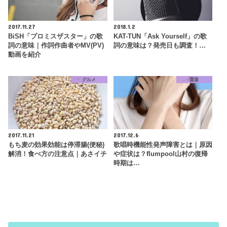
2017.11.27
2018.1.2
BiSH「プロミスザスター」の歌
KAT-TUN「Ask Yourself」の歌
詞の意味｜作詞作曲者やMV(PV)
詞の意味は？発売日も調査！…
動画を紹介
グルメ
音楽
2017.11.21
2017.12.6
もち麦の効果効能は停滞腸(便秘)
歌唱時機能性発声障害とは｜原因
解消！食べ方の注意点｜あさイチ
や症状は？flumpool山村の復帰
時期は…