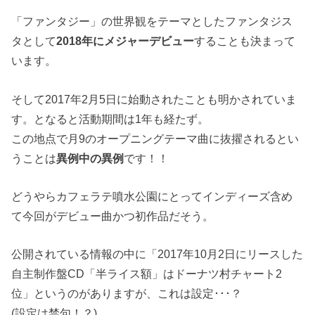
「ファンタジー」の世界観をテーマとしたファンタジス
タとして
2018年にメジャーデビュー
することも決まって
います。
そして2017年2月5日に始動されたことも明かされていま
す。となると活動期間は1年も経たず。
この地点で月9のオープニングテーマ曲に抜擢されるとい
うことは
異例中の異例
です！！
どうやらカフェラテ噴水公園にとってインディーズ含め
て今回がデビュー曲かつ初作品だそう。
公開されている情報の中に「2017年10月2日にリースした
自主制作盤CD「半ライス額」はドーナツ村チャート2
位」というのがありますが、これは設定･･･？
(設定は禁句！？)