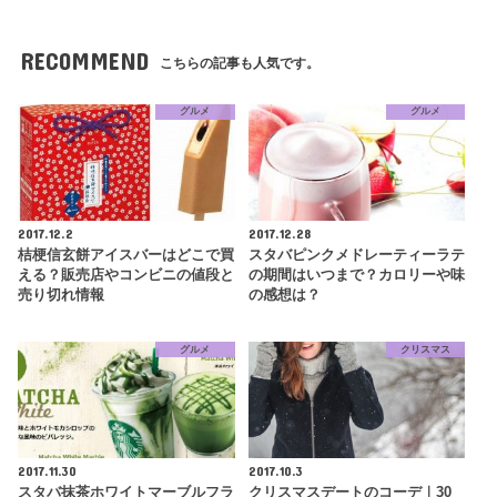
RECOMMEND
こちらの記事も人気です。
グルメ
グルメ
2017.12.2
2017.12.28
桔梗信玄餅アイスバーはどこで買
スタバピンクメドレーティーラテ
える？販売店やコンビニの値段と
の期間はいつまで？カロリーや味
売り切れ情報
の感想は？
グルメ
クリスマス
2017.11.30
2017.10.3
スタバ抹茶ホワイトマーブルフラ
クリスマスデートのコーデ｜30