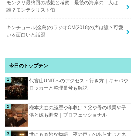
モンクリ最終回の感想と考察｜最後の海岸の二人は
誰？モンテクリスト伯
キンチョール(金鳥)のラジオCM(2018)の声は誰？可愛
い＆面白いと話題
今日のトップテン
代官山UNITへのアクセス・行き方｜キャパや
ロッカーと整理番号も解説
樫本大進の経歴や年収は？父や母の職業や子
供と嫁も調査｜プロフェッショナル
世にも奇妙な物語「夜の声」のあらすじとネ