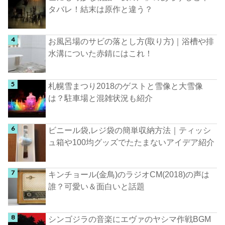
タバレ！結末は原作と違う？
お風呂場のサビの落とし方(取り方)｜浴槽や排
水溝についた赤錆にはこれ！
札幌雪まつり2018のゲストと雪像と大雪像
は？駐車場と混雑状況も紹介
ビニール袋,レジ袋の簡単収納方法｜ティッシ
ュ箱や100均グッズでたたまないアイデア紹介
キンチョール(金鳥)のラジオCM(2018)の声は
誰？可愛い＆面白いと話題
シンゴジラの音楽にエヴァのヤシマ作戦BGM