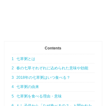
Contents
1
七草粥とは
2
春の七草それぞれに込められた意味や効能
3
2018年の七草粥はいつ食べる？
4
七草粥の由来
5
七草粥を食べる理由・意味
6
もし子供から「なぜ食べるの？」と聞かれた