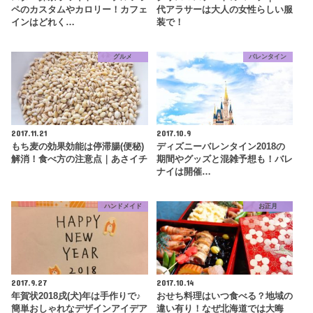
ペのカスタムやカロリー！カフェ
代アラサーは大人の女性らしい服
インはどれく…
装で！
グルメ
バレンタイン
2017.11.21
2017.10.9
もち麦の効果効能は停滞腸(便秘)
ディズニーバレンタイン2018の
解消！食べ方の注意点｜あさイチ
期間やグッズと混雑予想も！バレ
ナイは開催…
ハンドメイド
お正月
2017.9.27
2017.10.14
年賀状2018戌(犬)年は手作りで♪
おせち料理はいつ食べる？地域の
簡単おしゃれなデザインアイデア
違い有り！なぜ北海道では大晦