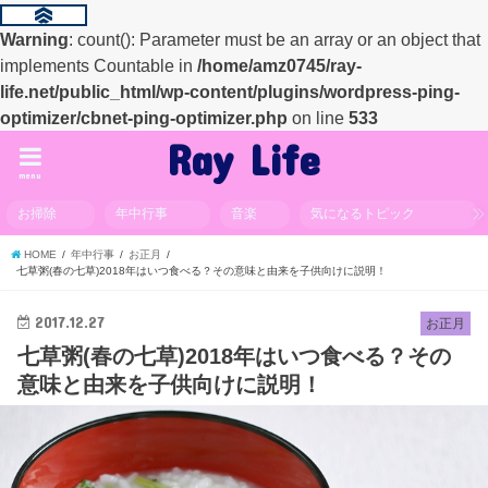
Warning
: count(): Parameter must be an array or an object that
implements Countable in
/home/amz0745/ray-
life.net/public_html/wp-content/plugins/wordpress-ping-
optimizer/cbnet-ping-optimizer.php
on line
533
Ray Life
menu
お掃除
年中行事
音楽
気になるトピック
HOME
年中行事
お正月
七草粥(春の七草)2018年はいつ食べる？その意味と由来を子供向けに説明！
2017.12.27
お正月
七草粥(春の七草)2018年はいつ食べる？その
意味と由来を子供向けに説明！