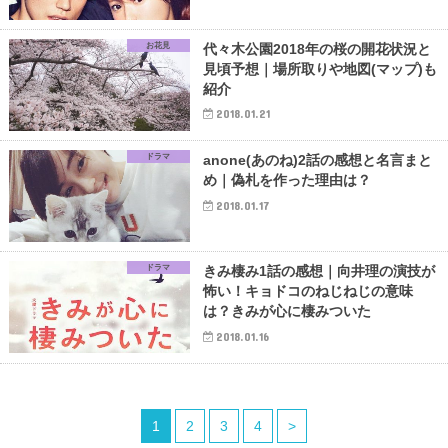
お花見
代々木公園2018年の桜の開花状況と
見頃予想｜場所取りや地図(マップ)も
紹介
2018.01.21
ドラマ
anone(あのね)2話の感想と名言まと
め｜偽札を作った理由は？
2018.01.17
ドラマ
きみ棲み1話の感想｜向井理の演技が
怖い！キョドコのねじねじの意味
は？きみが心に棲みついた
2018.01.16
1
2
3
4
>