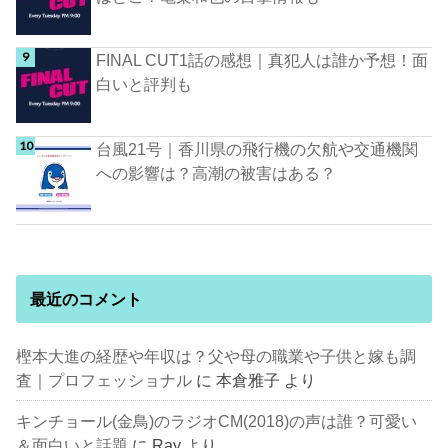
FINAL CUT1話の感想｜真犯人は誰か予想！面
白いと評判も
台風21号｜香川県の飛行機の欠航や交通機関
への影響は？高潮の被害はある？
最近のコメント
樫本大進の経歴や年収は？父や母の職業や子供と嫁も調
査｜プロフェッショナル
に
本倉雅子
より
キンチョール(金鳥)のラジオCM(2018)の声は誰？可愛い
＆面白いと話題
に
Ray
より