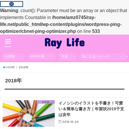
Warning
: count(): Parameter must be an array or an object that
implements Countable in
/home/amz0745/ray-
life.net/public_html/wp-content/plugins/wordpress-ping-
optimizer/cbnet-ping-optimizer.php
on line
533
Ray Life
menu
お掃除
年中行事
音楽
気になるトピック
HOME
2018年
2018年
お正月
イノシシのイラストを手書き！可愛
い＆簡単な書き方｜年賀状2019干支
は亥年
2018.10.20