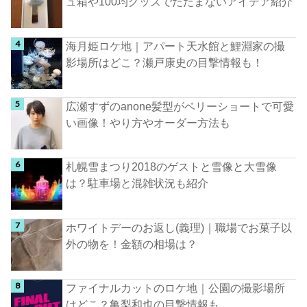
ュ箱や100均グッズでたたまないアイデア紹介
海月姫ロケ地｜アパート天水館と鯉淵家の撮
影場所はどこ？瀬戸康史の目撃情報も！
広瀬すずのanone髪型がベリーショートで可愛
い画像！やり方やオーダー方法も
札幌雪まつり2018のゲストと雪像と大雪像
は？駐車場と混雑状況も紹介
ホワイトデーのお返し(義理)｜職場でお菓子以
外の物を！金額の相場は？
ファイナルカットのロケ地｜公園の撮影場所
はどこ？亀梨和也の目撃情報も