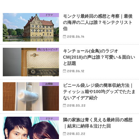
ドラマ
モンクリ最終回の感想と考察｜最後
の海岸の二人は誰？モンテクリスト
伯
2018.06.14
気になるトピック
キンチョール(金鳥)のラジオ
CM(2018)の声は誰？可愛い＆面白い
と話題
2018.06.12
お掃除
ビニール袋,レジ袋の簡単収納方法｜
ティッシュ箱や100均グッズでたたま
ないアイデア紹介
2018.05.22
ドラマ
隣の家族は青く見える最終回の感想
｜結末に納得＆泣けた回
2018.03.22