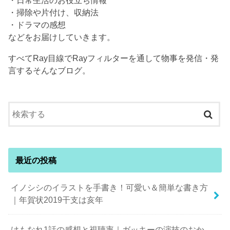
・日常生活のお役立ち情報
・掃除や片付け、収納法
・ドラマの感想
などをお届けしていきます。
すべてRay目線でRayフィルターを通して物事を発信・発
言するそんなブログ。
最近の投稿
イノシシのイラストを手書き！可愛い＆簡単な書き方
｜年賀状2019干支は亥年
けもなれ1話の感想と視聴率｜ガッキーの演技のおか