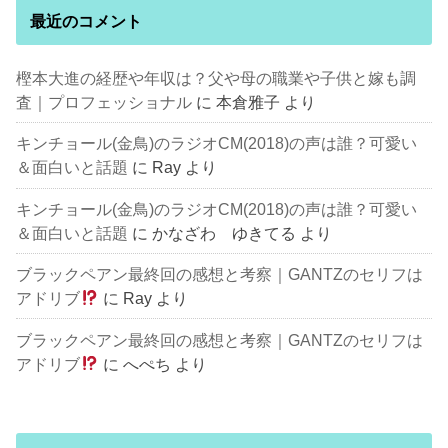
最近のコメント
樫本大進の経歴や年収は？父や母の職業や子供と嫁も調
査｜プロフェッショナル
に
本倉雅子
より
キンチョール(金鳥)のラジオCM(2018)の声は誰？可愛い
＆面白いと話題
に
Ray
より
キンチョール(金鳥)のラジオCM(2018)の声は誰？可愛い
＆面白いと話題
に
かなざわ ゆきてる
より
ブラックペアン最終回の感想と考察｜GANTZのセリフは
アドリブ
に
Ray
より
ブラックペアン最終回の感想と考察｜GANTZのセリフは
アドリブ
に
へぺち
より