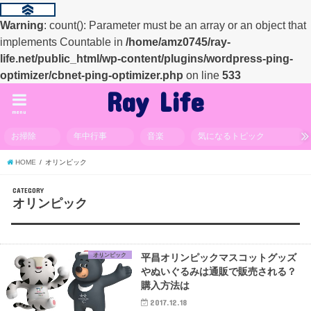
Warning
: count(): Parameter must be an array or an object that
implements Countable in
/home/amz0745/ray-
life.net/public_html/wp-content/plugins/wordpress-ping-
optimizer/cbnet-ping-optimizer.php
on line
533
Ray Life
menu
お掃除
年中行事
音楽
気になるトピック
HOME
オリンピック
CATEGORY
オリンピック
オリンピック
平昌オリンピックマスコットグッズ
やぬいぐるみは通販で販売される？
購入方法は
2017.12.18