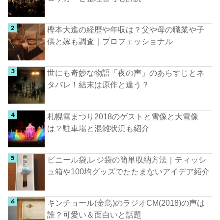
樫本大進の経歴や年収は？父や母の職業や子
供と嫁も調査｜プロフェッショナル
世にも奇妙な物語「夜の声」のあらすじとネ
タバレ！結末は原作と違う？
札幌雪まつり2018のゲストと雪像と大雪像
は？駐車場と混雑状況も紹介
ビニール袋,レジ袋の簡単収納方法｜ティッシ
ュ箱や100均グッズでたたまないアイデア紹介
キンチョール(金鳥)のラジオCM(2018)の声は
誰？可愛い＆面白いと話題